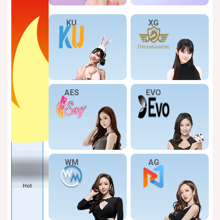
KU
XG
AES
EVO
WM
AG
Hot