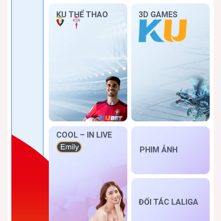
KU THỂ THAO
3D GAMES
COOL – IN LIVE
PHIM ẢNH
ĐỐI TÁC LALIGA