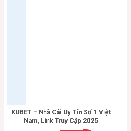
KUBET – Nhà Cái Uy Tín Số 1 Việt
Nam, Link Truy Cập 2025