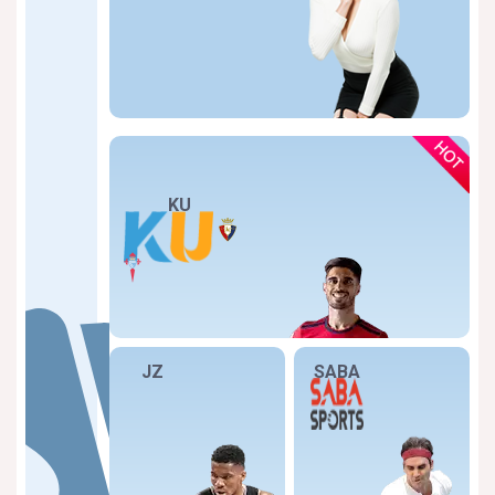
KU
JZ
SABA