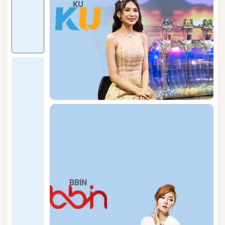
KU
BBIN