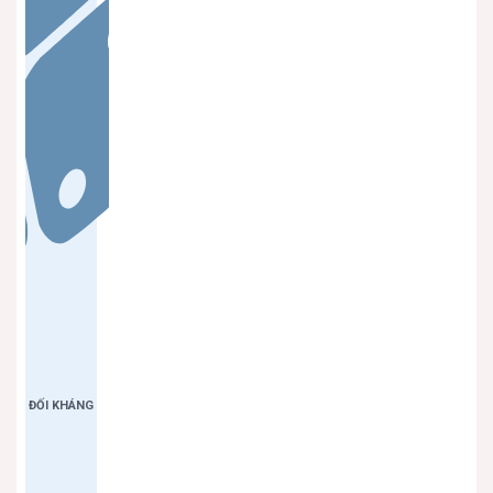
ĐỐI KHÁNG