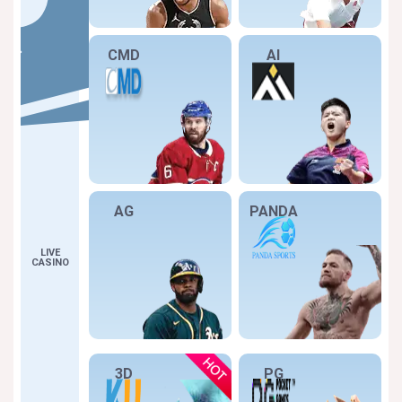
CMD
AI
AG
PANDA
LIVE
CASINO
3D
PG