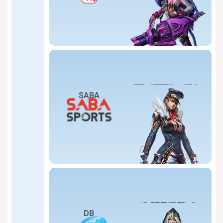
SABA
DB