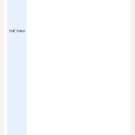
THỂ THAO