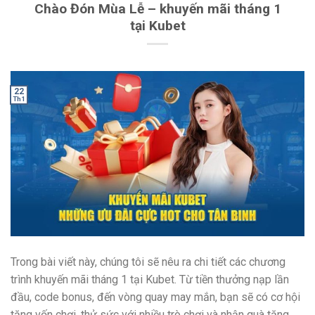
Chào Đón Mùa Lễ – khuyến mãi tháng 1
tại Kubet
22
Th1
Trong bài viết này, chúng tôi sẽ nêu ra chi tiết các chương
trình khuyến mãi tháng 1 tại Kubet. Từ tiền thưởng nạp lần
đầu, code bonus, đến vòng quay may mắn, bạn sẽ có cơ hội
tăng vốn chơi, thử sức với nhiều trò chơi và nhận quà tặng