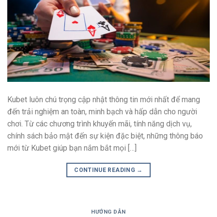
Kubet luôn chú trọng cập nhật thông tin mới nhất để mang
đến trải nghiệm an toàn, minh bạch và hấp dẫn cho người
chơi. Từ các chương trình khuyến mãi, tính năng dịch vụ,
chính sách bảo mật đến sự kiện đặc biệt, những thông báo
mới từ Kubet giúp bạn nắm bắt mọi […]
CONTINUE READING
→
HƯỚNG DẪN