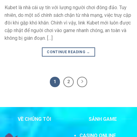
Kubet là nhà cái uy tín với lượng người chơi đông đảo. Tuy
nhiên, do một số chính sách chặn từ nhà mạng, việc truy cập
đôi khi gặp khó khăn. Chính vì vậy, link Kubet mới luôn được
cập nhật để người chơi vào game nhanh chóng, an toàn và
không bị gián đoạn. […]
CONTINUE READING
→
1
2
VỀ CHÚNG TÔI
SẢNH GAME
CASINO ONLINE