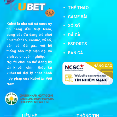
THỂ THAO
GAME BÀI
Kubet
là nhà cái cá cược uy
XỔ SỐ
tín hàng đầu Việt Nam,
cung cấp đa dạng trò chơi
ĐÁ GÀ
như thể thao, casino, xổ số,
ESPORTS
bắn cá, đá gà… với hệ
thống bảo mật hiện đại và
BẮN CÁ
dịch vụ chuyên nghiệp.
Người chơi có thể đăng ký
tài khoản chính thức tại
kubet.ml
đại lý phát hành
hợp pháp của Kubet tại Việt
Nam.
LIÊN HỆ
THÔNG TIN