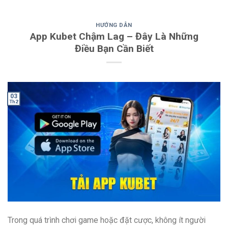
HƯỚNG DẪN
App Kubet Chậm Lag – Đây Là Những
Điều Bạn Cần Biết
03
Th2
Trong quá trình chơi game hoặc đặt cược, không ít người