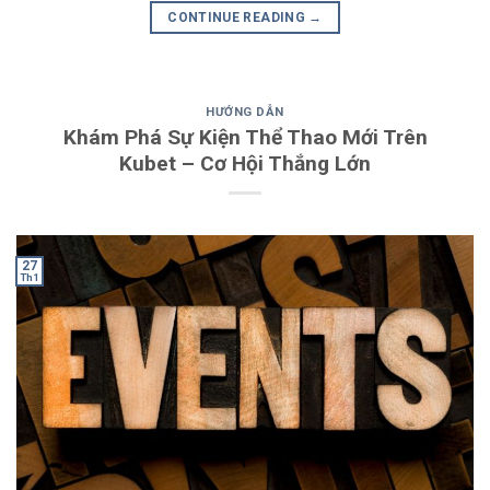
CONTINUE READING
→
HƯỚNG DẪN
Khám Phá Sự Kiện Thể Thao Mới Trên
Kubet – Cơ Hội Thắng Lớn
27
Th1