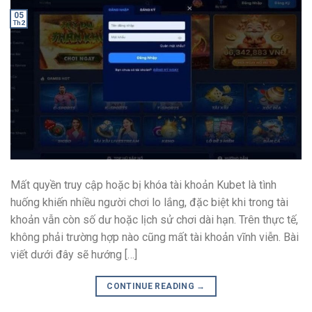
05
Th2
Mất quyền truy cập hoặc bị khóa tài khoản Kubet là tình
huống khiến nhiều người chơi lo lắng, đặc biệt khi trong tài
khoản vẫn còn số dư hoặc lịch sử chơi dài hạn. Trên thực tế,
không phải trường hợp nào cũng mất tài khoản vĩnh viễn. Bài
viết dưới đây sẽ hướng […]
CONTINUE READING
→