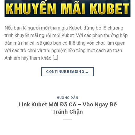
Nếu bạn là người mới tham gia Kubet, đừng bỏ lỡ chương
trình khuyến mãi người mới Kubet. Với các phần thưởng hấp
dẫn mà nhà cái sẽ giúp bạn có thể tăng vốn chơi, làm quen
với các trò chơi và trải nghiệm nền tảng một cách an toàn.
Anh em hãy tham khảo […]
CONTINUE READING
→
HƯỚNG DẪN
Link Kubet Mới Đã Có – Vào Ngay Để
Tránh Chặn