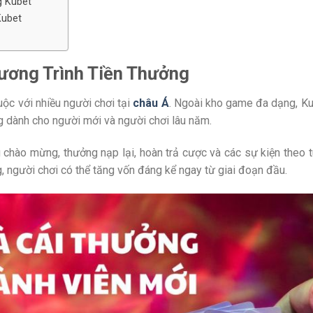
g Kubet
Kubet
hương Trình Tiền Thưởng
huộc với nhiều người chơi tại
châu Á
. Ngoài kho game đa dạng, K
ng dành cho người mới và người chơi lâu năm.
chào mừng, thưởng nạp lại, hoàn trả cược và các sự kiện theo 
, người chơi có thể tăng vốn đáng kể ngay từ giai đoạn đầu.