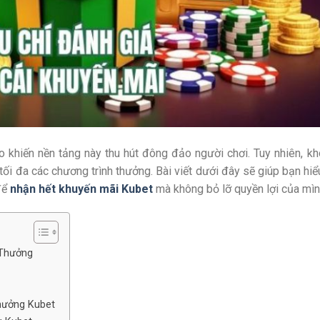
o khiến nền tảng này thu hút đông đảo người chơi. Tuy nhiên, k
tối đa các chương trình thưởng. Bài viết dưới đây sẽ giúp bạn hiể
 để
nhận hết khuyến mãi Kubet
mà không bỏ lỡ quyền lợi của mìn
 Thưởng
hưởng Kubet