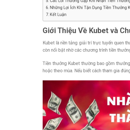
Các Lỗi Thường Gặp Khi Nhận Tiền Thưởn
Những Lợi Ích Khi Tận Dụng Tiền Thưởng 
Kết Luận
Giới Thiệu Về Kubet và C
Kubet là nền tảng giải trí trực tuyến quen t
còn nổi bật nhờ các chương trình tiền thưở
Tiền thưởng Kubet thường bao gồm thưởng 
hoặc theo mùa. Nếu biết cách tham gia đúng