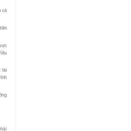
n cá
tiền
cược
điều
 tài
vĩnh
ưởng
phải