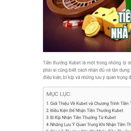
Tiền thưởng Kubet là một trong những lý d
phải ai cũng biết cách nhận đủ và tận dụng 
điều kiện, bí kíp và những lưu ý quan trọng
MỤC LỤC:
Giới Thiệu Về Kubet và Chương Trình Tiền
Điều Kiện Để Nhận Tiền Thưởng Kubet
Bí Kíp Nhận Tiền Thưởng Từ Kubet
Những Lưu Ý Quan Trọng Khi Nhận Tiền T