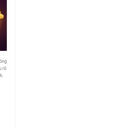
hông
u rõ
h.