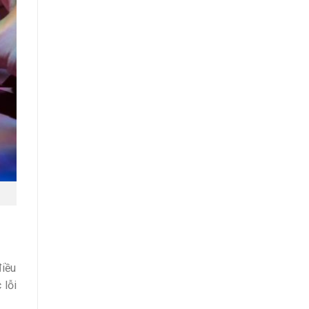
điều
 lỗi