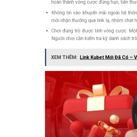
hoàn thành vòng cược đúng hạn, tiền thư
Không tin vào khuyến mãi ngoài hệ thống
mời nhận thưởng qua link lạ, nhóm chat h
Chơi đúng trò được tính vòng cược: Mộ
Người chơi cần kiểm tra kỹ danh sách trò 
XEM THÊM:
Link Kubet Mới Đã Có – 