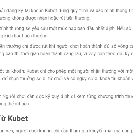
ải đăng ký tài khoản Kubet đúng quy trình và xác minh thông ti
hường không được nhận hoặc rút tiền thưởng.
trình thưởng sẽ yêu cầu một mức nạp ban đầu nhất định. Nếu số 
g kích hoạt tiền thưởng.
ền thưởng chỉ được rút khi người chơi hoàn thành đủ số vòng 
 cao thì thời gian hoàn thành càng lâu, vì vậy cần theo dõi kỹ 
t tài khoản: Kubet chỉ cho phép một người nhận thưởng với một
n để nhận thưởng sẽ bị từ chối và có nguy cơ bị khóa tài khoản 
: Người chơi cần đọc kỹ quy định đi kèm từng chương trình th
g thể rút tiền.
Từ Kubet
ọn vẹn, người chơi không chỉ cần tham gia khuyến mãi mà còn 