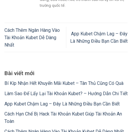
trường quốc tế.
Cách Thêm Ngân Hàng Vào
App Kubet Chậm Lag – Đây
Tài Khoản Kubet Dễ Dàng
Là Những Điều Bạn Cần Biết
Nhất
Bài viết mới
Bí Kíp Nhận Hết Khuyến Mãi Kubet – Tân Thủ Cũng Có Quà
Làm Sao Để Lấy Lại Tài Khoản Kubet? – Hướng Dẫn Chi Tiết
App Kubet Chậm Lag – Đây Là Những Điều Bạn Cần Biết
Cách Hạn Chế Bị Hack Tài Khoản Kubet Giúp Tài Khoản An
Toàn
Cách Thêm Ngân Hàng Vào Tài Khoản Kubet Dễ Dàng Nhất