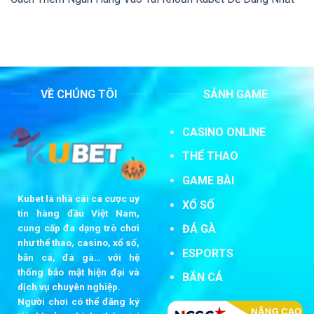
VỀ CHÚNG TÔI
SẢNH GAME
CASINO ONLINE
THỂ THAO
GAME BÀI
Kubet
là nhà cái cá cược uy
XỔ SỐ
tín hàng đầu Việt Nam,
cung cấp đa dạng trò chơi
ĐÁ GÀ
như thể thao, casino, xổ số,
ESPORTS
bắn cá, đá gà… với hệ
thống bảo mật hiện đại và
BẮN CÁ
dịch vụ chuyên nghiệp.
Người chơi có thể đăng ký