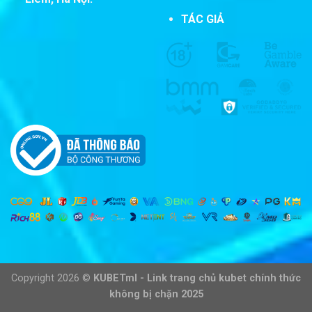
TÁC GIẢ
Copyright 2026 ©
KUBETml - Link trang chủ kubet chính thức
không bị chặn 2025