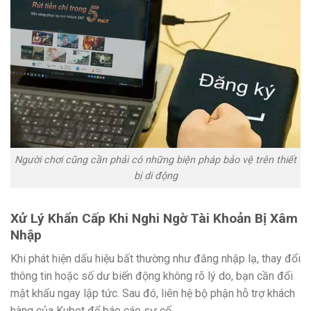
Người chơi cũng cần phải có những biện pháp bảo vệ trên thiết
bị di động
Xử Lý Khẩn Cấp Khi Nghi Ngờ Tài Khoản Bị Xâm
Nhập
Khi phát hiện dấu hiệu bất thường như đăng nhập lạ, thay đổi
thông tin hoặc số dư biến động không rõ lý do, bạn cần đổi
mật khẩu ngay lập tức. Sau đó, liên hệ bộ phận hỗ trợ khách
hàng của Kubet để báo cáo sự cố.