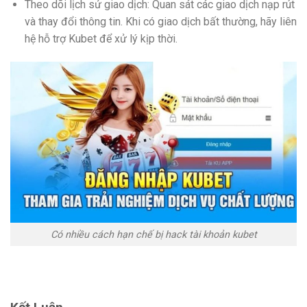
Theo dõi lịch sử giao dịch: Quan sát các giao dịch nạp rút
và thay đổi thông tin. Khi có giao dịch bất thường, hãy liên
hệ hỗ trợ Kubet để xử lý kịp thời.
Có nhiều cách hạn chế bị hack tài khoản kubet