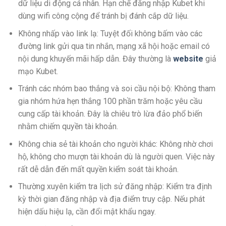
dữ liệu di động cá nhân. Hạn chế đăng nhập Kubet khi
dùng wifi công cộng để tránh bị đánh cắp dữ liệu.
Không nhấp vào link lạ: Tuyệt đối không bấm vào các
đường link gửi qua tin nhắn, mạng xã hội hoặc email có
nội dung khuyến mãi hấp dẫn. Đây thường là
website
giả
mạo Kubet.
Tránh các nhóm bao thắng và soi cầu nội bộ: Không tham
gia nhóm hứa hẹn thắng 100 phần trăm hoặc yêu cầu
cung cấp tài khoản. Đây là chiêu trò lừa đảo phổ biến
nhằm chiếm quyền tài khoản.
Không chia sẻ tài khoản cho người khác: Không nhờ chơi
hộ, không cho mượn tài khoản dù là người quen. Việc này
rất dễ dẫn đến mất quyền kiểm soát tài khoản.
Thường xuyên kiểm tra lịch sử đăng nhập: Kiểm tra định
kỳ thời gian đăng nhập và địa điểm truy cập. Nếu phát
hiện dấu hiệu lạ, cần đổi mật khẩu ngay.