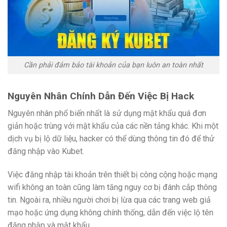
Cần phải đảm bảo tài khoản của bạn luôn an toàn nhất
Nguyên Nhân Chính Dẫn Đến Việc Bị Hack
Nguyên nhân phổ biến nhất là sử dụng mật khẩu quá đơn
giản hoặc trùng với mật khẩu của các nền tảng khác. Khi một
dịch vụ bị lộ dữ liệu, hacker có thể dùng thông tin đó để thử
đăng nhập vào Kubet.
Việc đăng nhập tài khoản trên thiết bị công cộng hoặc mạng
wifi không an toàn cũng làm tăng nguy cơ bị đánh cắp thông
tin. Ngoài ra, nhiều người chơi bị lừa qua các trang web giả
mạo hoặc ứng dụng không chính thống, dẫn đến việc lộ tên
đăng nhập và mật khẩu.