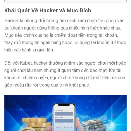
Khái Quát Về Hacker và Mục Đích
Hacker là những đối tượng tìm cách xâm nhập trái phép vào
tài khoản người dùng thông qua nhiều hình thức khác nhau.
Mục tiêu chính của họ là chiếm đoạt tiền trong tài khoản,
thay đổi thông tin ngân hàng hoặc lợi dụng tài khoản để thực
hiện các hành vi gian lận.
Đối với Kubet, hacker thường nhắm vào người chơi mới hoặc
người chơi lâu năm nhưng ít quan tâm đến bảo mật. Khi tài
khoản bị chiếm quyền, người chơi không chỉ mất tiền mà còn
gặp nhiều rắc rối trong quá trình khôi phục.