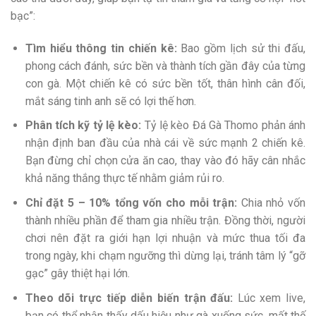
bạc”:
Tìm hiểu thông tin chiến kê:
Bao gồm lịch sử thi đấu,
phong cách đánh, sức bền và thành tích gần đây của từng
con gà. Một chiến kê có sức bền tốt, thân hình cân đối,
mắt sáng tinh anh sẽ có lợi thế hơn.
Phân tích kỹ tỷ lệ kèo:
Tỷ lệ kèo Đá Gà Thomo phản ánh
nhận định ban đầu của nhà cái về sức mạnh 2 chiến kê.
Bạn đừng chỉ chọn cửa ăn cao, thay vào đó hãy cân nhắc
khả năng thắng thực tế nhằm giảm rủi ro.
Chỉ đặt 5 – 10% tổng vốn cho mỗi trận:
Chia nhỏ vốn
thành nhiều phần để tham gia nhiều trận. Đồng thời, người
chơi nên đặt ra giới hạn lợi nhuận và mức thua tối đa
trong ngày, khi chạm ngưỡng thì dừng lại, tránh tâm lý “gỡ
gạc” gây thiệt hại lớn.
Theo dõi trực tiếp diễn biến trận đấu:
Lúc xem live,
bạn có thể nhận thấy dấu hiệu như gà xuống sức, mất thế