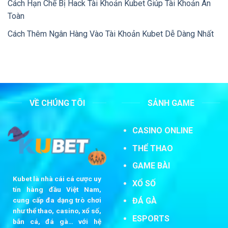
Cách Hạn Chế Bị Hack Tài Khoản Kubet Giúp Tài Khoản An
Toàn
Cách Thêm Ngân Hàng Vào Tài Khoản Kubet Dễ Dàng Nhất
VỀ CHÚNG TÔI
SẢNH GAME
CASINO ONLINE
THỂ THAO
GAME BÀI
Kubet
là nhà cái cá cược uy
XỔ SỐ
tín hàng đầu Việt Nam,
cung cấp đa dạng trò chơi
ĐÁ GÀ
như thể thao, casino, xổ số,
ESPORTS
bắn cá, đá gà… với hệ