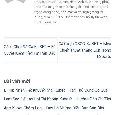
thức của KUBET tại Việt Nam. Anh định hướng phát
triển nền tảng theo mô hình giải trí số hiện đại, chú
trọng công nghệ, bảo mật và trải nghiệm người
dùng, đưa KUBET.ML trở thành cầu nối uy tín với thị
trường quốc tế.
Cá Cược CSGO KUBET – Mẹo
Cách Chơi Đá Gà KUBET – Bí
Chiến Thuật Thắng Lớn Trong
Quyết Kiếm Tiền Từ Trận Đấu
ESports
Bài viết mới
Bí Kíp Nhận Hết Khuyến Mãi Kubet – Tân Thủ Cũng Có Quà
Làm Sao Để Lấy Lại Tài Khoản Kubet? – Hướng Dẫn Chi Tiết
App Kubet Chậm Lag – Đây Là Những Điều Bạn Cần Biết