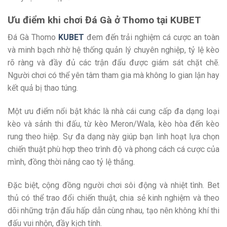
Ưu điểm khi chơi Đá Gà ở Thomo tại KUBET
Đá Gà Thomo
KUBET
đem đến trải nghiệm cá cược an toàn
và minh bạch nhờ hệ thống quản lý chuyên nghiệp, tỷ lệ kèo
rõ ràng và đầy đủ các trận đấu được giám sát chặt chẽ.
Người chơi có thể yên tâm tham gia mà không lo gian lận hay
kết quả bị thao túng.
Một ưu điểm nổi bật khác là nhà cái cung cấp đa dạng loại
kèo và sảnh thi đấu, từ kèo Meron/Wala, kèo hòa đến kèo
rung theo hiệp. Sự đa dạng này giúp bạn linh hoạt lựa chọn
chiến thuật phù hợp theo trình độ và phong cách cá cược của
mình, đồng thời nâng cao tỷ lệ thắng.
Đặc biệt, cộng đồng người chơi sôi động và nhiệt tình. Bet
thủ có thể trao đổi chiến thuật, chia sẻ kinh nghiệm và theo
dõi những trận đấu hấp dẫn cùng nhau, tạo nên không khí thi
đấu vui nhộn, đầy kịch tính.