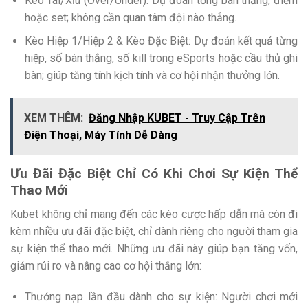
Kèo Tài/Xỉu (Over/Under): Dự đoán tổng bàn thắng, điểm
hoặc set; không cần quan tâm đội nào thắng.
Kèo Hiệp 1/Hiệp 2 & Kèo Đặc Biệt: Dự đoán kết quả từng
hiệp, số bàn thắng, số kill trong eSports hoặc cầu thủ ghi
bàn; giúp tăng tính kịch tính và cơ hội nhận thưởng lớn.
XEM THÊM:
Đăng Nhập KUBET - Truy Cập Trên
Điện Thoại, Máy Tính Dễ Dàng
Ưu Đãi Đặc Biệt Chỉ Có Khi Chơi Sự Kiện Thể
Thao Mới
Kubet không chỉ mang đến các kèo cược hấp dẫn mà còn đi
kèm nhiều ưu đãi đặc biệt, chỉ dành riêng cho người tham gia
sự kiện thể thao mới. Những ưu đãi này giúp bạn tăng vốn,
giảm rủi ro và nâng cao cơ hội thắng lớn:
Thưởng nạp lần đầu dành cho sự kiện: Người chơi mới