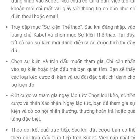
đăng nhập vào Kubet. Nếu chưa có tài khoản, việc tạo tài
khoản mới chỉ mất vài giây với thông tin cơ bản như số
điện thoại hoặc email.
Truy cập mục “Sự kiện Thể thao”: Sau khi đăng nhập, vào
trang chủ Kubet và chọn mục Sự kiện Thể thao. Tại đây,
tất cả các sự kiện mới đang diễn ra sẽ được hiển thị đầy
đủ.
Chọn sự kiện và trận đấu muốn tham gia: Chỉ cần nhấn
vào sự kiện hoặc trận đấu mà bạn quan tâm. Bạn sẽ thấy
các loại kèo cược đi kèm và ưu đãi đặc biệt chỉ dành cho
sự kiện đó.
Đặt cược và tham gia ngay lập tức: Chọn loại kèo, số tiền
cược và nhấn Xác nhận. Ngay lập tức, bạn đã tham gia sự
kiện và có cơ hội nhận thưởng, thưởng hoàn trả hoặc quà
tặng đặc biệt.
Theo dõi kết quả trực tiếp: Sau khi đặt cược, bạn có thể
theo dõi trận đấu trực tiếp trên Kubet. Việc cập nhật tỷ