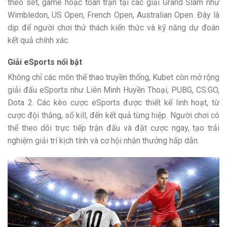
theo set, game hoặc toàn trận tại các giải Grand Slam như
Wimbledon, US Open, French Open, Australian Open. Đây là
dịp để người chơi thử thách kiến thức và kỹ năng dự đoán
kết quả chính xác.
Giải eSports nổi bật
Không chỉ các môn thể thao truyền thống, Kubet còn mở rộng
giải đấu eSports như Liên Minh Huyền Thoại, PUBG, CS:GO,
Dota 2. Các kèo cược eSports được thiết kế linh hoạt, từ
cược đội thắng, số kill, đến kết quả từng hiệp. Người chơi có
thể theo dõi trực tiếp trận đấu và đặt cược ngay, tạo trải
nghiệm giải trí kịch tính và cơ hội nhận thưởng hấp dẫn.