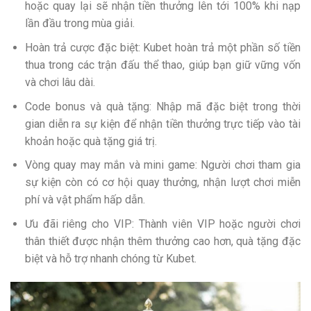
hoặc quay lại sẽ nhận tiền thưởng lên tới 100% khi nạp
lần đầu trong mùa giải.
Hoàn trả cược đặc biệt: Kubet hoàn trả một phần số tiền
thua trong các trận đấu thể thao, giúp bạn giữ vững vốn
và chơi lâu dài.
Code bonus và quà tặng: Nhập mã đặc biệt trong thời
gian diễn ra sự kiện để nhận tiền thưởng trực tiếp vào tài
khoản hoặc quà tặng giá trị.
Vòng quay may mắn và mini game: Người chơi tham gia
sự kiện còn có cơ hội quay thưởng, nhận lượt chơi miễn
phí và vật phẩm hấp dẫn.
Ưu đãi riêng cho VIP: Thành viên VIP hoặc người chơi
thân thiết được nhận thêm thưởng cao hơn, quà tặng đặc
biệt và hỗ trợ nhanh chóng từ Kubet.