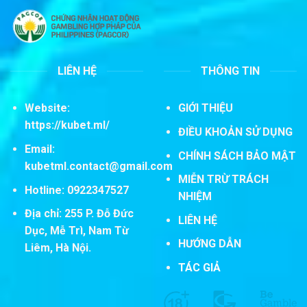
LIÊN HỆ
THÔNG TIN
Website:
GIỚI THIỆU
https://kubet.ml/
ĐIỀU KHOẢN SỬ DỤNG
Email:
CHÍNH SÁCH BẢO MẬT
kubetml.contact@gmail.com
MIỄN TRỪ TRÁCH
Hotline: 0922347527
NHIỆM
Địa chỉ: 255 P. Đỗ Đức
LIÊN HỆ
Dục, Mễ Trì, Nam Từ
HƯỚNG DẪN
Liêm, Hà Nội.
TÁC GIẢ