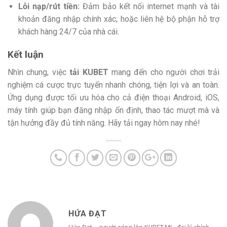
Lỗi nạp/rút tiền:
Đảm bảo kết nối internet mạnh và tài
khoản đăng nhập chính xác; hoặc liên hệ bộ phận hỗ trợ
khách hàng 24/7 của nhà cái.
Kết luận
Nhìn chung, việc
tải KUBET
mang đến cho người chơi trải
nghiệm cá cược trực tuyến nhanh chóng, tiện lợi và an toàn.
Ứng dụng được tối ưu hóa cho cả điện thoại Android, iOS,
máy tính giúp bạn đăng nhập ổn định, thao tác mượt mà và
tận hưởng đầy đủ tính năng. Hãy tải ngay hôm nay nhé!
HỨA ĐẠT