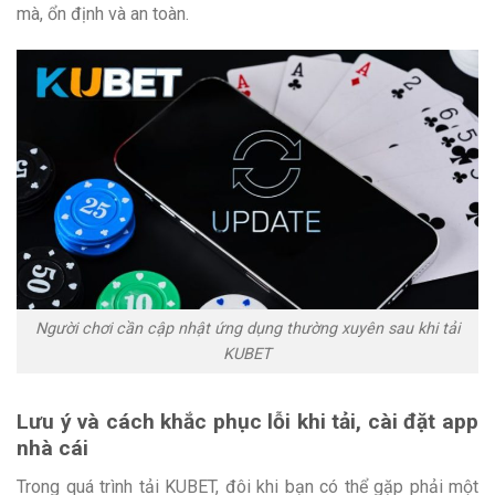
mà, ổn định và an toàn.
Người chơi cần cập nhật ứng dụng thường xuyên sau khi tải
KUBET
Lưu ý và cách khắc phục lỗi khi tải, cài đặt app
nhà cái
Trong quá trình tải KUBET, đôi khi bạn có thể gặp phải một