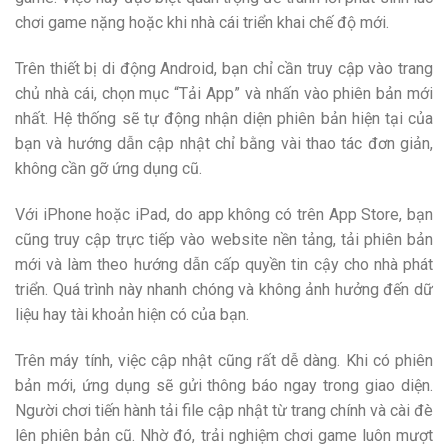
chơi game nặng hoặc khi nhà cái triển khai chế độ mới.
Trên thiết bị di động Android, bạn chỉ cần truy cập vào trang
chủ nhà cái, chọn mục “Tải App” và nhấn vào phiên bản mới
nhất. Hệ thống sẽ tự động nhận diện phiên bản hiện tại của
bạn và hướng dẫn cập nhật chỉ bằng vài thao tác đơn giản,
không cần gỡ ứng dụng cũ.
Với iPhone hoặc iPad, do app không có trên App Store, bạn
cũng truy cập trực tiếp vào website nền tảng, tải phiên bản
mới và làm theo hướng dẫn cấp quyền tin cậy cho nhà phát
triển. Quá trình này nhanh chóng và không ảnh hưởng đến dữ
liệu hay tài khoản hiện có của bạn.
Trên máy tính, việc cập nhật cũng rất dễ dàng. Khi có phiên
bản mới, ứng dụng sẽ gửi thông báo ngay trong giao diện.
Người chơi tiến hành tải file cập nhật từ trang chính và cài đè
lên phiên bản cũ. Nhờ đó, trải nghiệm chơi game luôn mượt