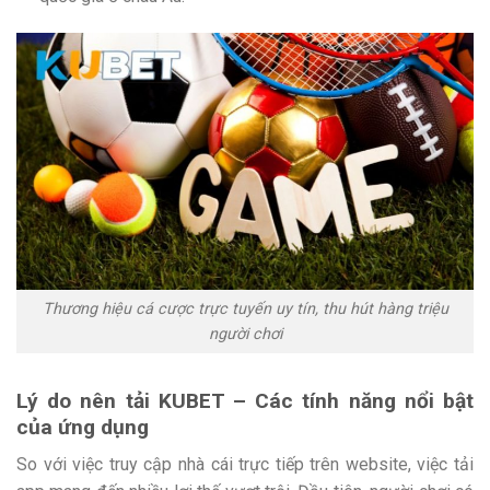
Thương hiệu cá cược trực tuyến uy tín, thu hút hàng triệu
người chơi
Lý do nên tải KUBET – Các tính năng nổi bật
của ứng dụng
So với việc truy cập nhà cái trực tiếp trên website, việc tải