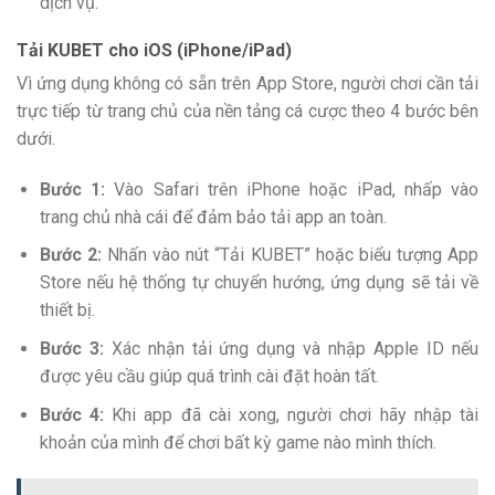
dịch vụ.
Tải KUBET cho iOS (iPhone/iPad)
Vì ứng dụng không có sẵn trên App Store, người chơi cần tải
trực tiếp từ trang chủ của nền tảng cá cược theo 4 bước bên
dưới.
Bước 1:
Vào Safari trên iPhone hoặc iPad, nhấp vào
trang chủ nhà cái để đảm bảo tải app an toàn.
Bước 2:
Nhấn vào nút “Tải KUBET” hoặc biểu tượng App
Store nếu hệ thống tự chuyển hướng, ứng dụng sẽ tải về
thiết bị.
Bước 3:
Xác nhận tải ứng dụng và nhập Apple ID nếu
được yêu cầu giúp quá trình cài đặt hoàn tất.
Bước 4:
Khi app đã cài xong, người chơi hãy nhập tài
khoản của mình để chơi bất kỳ game nào mình thích.