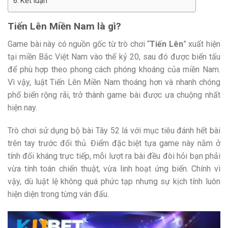
Kết luận
Tiến Lên Miền Nam là gì?
Game bài này có nguồn gốc từ trò chơi “
Tiến Lên
” xuất hiện
tại miền Bắc Việt Nam vào thế kỷ 20, sau đó được biến tấu
để phù hợp theo phong cách phóng khoáng của miền Nam.
Vì vậy, luật Tiến Lên Miền Nam thoáng hơn và nhanh chóng
phổ biến rộng rãi, trở thành game bài được ưa chuộng nhất
hiện nay.
Trò chơi sử dụng bộ bài Tây 52 lá với mục tiêu đánh hết bài
trên tay trước đối thủ. Điểm đặc biệt tựa game này nằm ở
tính đối kháng trực tiếp, mỗi lượt ra bài đều đòi hỏi bạn phải
vừa tính toán chiến thuật, vừa linh hoạt ứng biến. Chính vì
vậy, dù luật lệ không quá phức tạp nhưng sự kịch tính luôn
hiện diện trong từng ván đấu.