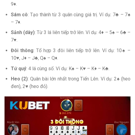
9♦.
Sám cô
: Tạo thành từ 3 quân cùng giá trị. Ví dụ: 7♣ – 7♠
– 7♦.
Sảnh (dây)
: Từ 3 lá liên tiếp trở lên. Ví dụ: 4♦ – 5♠ – 6♣ –
7♥.
Đôi thông
: Tổ hợp 3 đôi liên tiếp trở lên. Ví dụ: 10♠ –
10♥, J♦ – J♣, Q♠ – Q♦.
Tứ quý
: 4 lá cùng số. Ví dụ: K♠ – K♥ – K♦ – K♣.
Heo (2)
: Quân bài lớn nhất trong Tiến Lên. Ví dụ: 2♠ (heo
đen), 2♥ (heo đỏ).