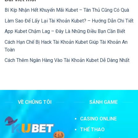
Bí Kíp Nhận Hết Khuyến Mãi Kubet – Tân Thủ Cũng Có Quà
Làm Sao Để Lấy Lại Tài Khoản Kubet? – Hướng Dẫn Chi Tiết
App Kubet Chậm Lag – Đây Là Những Điều Bạn Cần Biết
Cách Hạn Chế Bị Hack Tài Khoản Kubet Giúp Tài Khoản An
Toàn
Cách Thêm Ngân Hàng Vào Tài Khoản Kubet Dễ Dàng Nhất
VỀ CHÚNG TÔI
SẢNH GAME
CASINO ONLINE
THỂ THAO