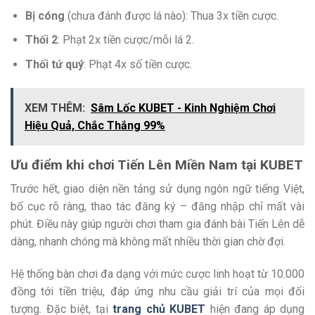
Bị cóng
(chưa đánh được lá nào): Thua 3x tiền cược.
Thối 2
: Phạt 2x tiền cược/mỗi lá 2.
Thối tứ quý
: Phạt 4x số tiền cược.
XEM THÊM:
Sâm Lốc KUBET - Kinh Nghiệm Chơi
Hiệu Quả, Chắc Thắng 99%
Ưu điểm khi chơi Tiến Lên Miền Nam tại KUBET
Trước hết, giao diện nền tảng sử dụng ngôn ngữ tiếng Việt,
bố cục rõ ràng, thao tác đăng ký – đăng nhập chỉ mất vài
phút. Điều này giúp người chơi tham gia đánh bài Tiến Lên dễ
dàng, nhanh chóng mà không mất nhiều thời gian chờ đợi.
Hệ thống bàn chơi đa dạng với mức cược linh hoạt từ 10.000
đồng tới tiền triệu, đáp ứng nhu cầu giải trí của mọi đối
tượng. Đặc biệt, tại
trang chủ KUBET
hiện đang áp dụng