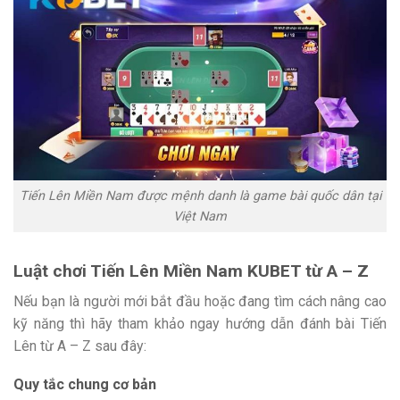
Tiến Lên Miền Nam được mệnh danh là game bài quốc dân tại
Việt Nam
Luật chơi Tiến Lên Miền Nam KUBET từ A – Z
Nếu bạn là người mới bắt đầu hoặc đang tìm cách nâng cao
kỹ năng thì hãy tham khảo ngay hướng dẫn đánh bài Tiến
Lên từ A – Z sau đây:
Quy tắc chung cơ bản