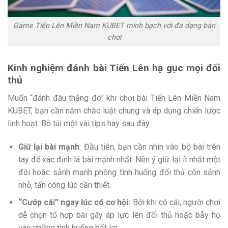
Game Tiến Lên Miền Nam KUBET minh bạch với đa dạng bàn
chơi
Kinh nghiệm đánh bài Tiến Lên hạ gục mọi đối
thủ
Muốn “đánh đâu thắng đó” khi chơi bài Tiến Lên Miền Nam
KUBET, bạn cần nắm chắc luật chung và áp dụng chiến lược
linh hoạt. Bỏ túi một vài tips hay sau đây:
Giữ lại bài mạnh
: Đầu tiên, bạn cần nhìn vào bộ bài trên
tay để xác định lá bài mạnh nhất. Nên ý giữ lại ít nhất một
đôi hoặc sảnh mạnh phòng tình huống đối thủ còn sảnh
nhỏ, tấn công lúc cần thiết.
“Cướp cái” ngay lúc có cơ hội:
Bởi khi có cái, người chơi
dễ chọn tổ hợp bài gây áp lực lên đối thủ hoặc bẫy họ
vào những tình huống bất lợi.