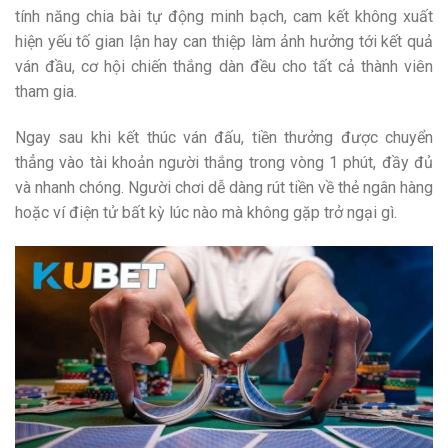
tính năng chia bài tự động minh bạch, cam kết không xuất
hiện yếu tố gian lận hay can thiệp làm ảnh hưởng tới kết quả
ván đầu, cơ hội chiến thắng dàn đều cho tất cả thành viên
tham gia.
Ngay sau khi kết thúc ván đấu, tiền thưởng được chuyển
thẳng vào tài khoản người thắng trong vòng 1 phút, đầy đủ
và nhanh chóng. Người chơi dễ dàng rút tiền về thẻ ngân hàng
hoặc ví điện tử bất kỳ lúc nào mà không gặp trở ngại gì.