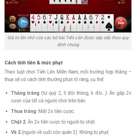
Giá trị lớn nhỏ của các bộ bài Tiến Lên được sắp xếp theo quy
định chung
Cách tính tiền & mức phạt
Theo luật chơi Tiến Lên Miền Nam, mỗi trường hợp thắng –
thua sẽ có cách tính thưởng phạt rõ ràng, cụ thể:
Thắng trắng
(tứ quý 2, 5 đôi thông, 6 đôi…): Ăn gấp 2x
cược của tất cả người chơi trên bàn.
Thua trắng
: Mất 2x tiền cược.
Chặt 2
: Ăn 2x tiền cược từ người bị chặt.
Về 2
(người về cuối còn quân 2): Không bị phạt.