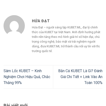
HỨA ĐẠT
Hứa Đạt – người sáng lập KUBET.ML, đại lý chính
thức của KUBET tại Việt Nam. Anh định hướng phát
triển nền tảng theo mô hình giải trí số hiện đại, chú
trọng công nghệ, bảo mật và trải nghiệm người
dùng, đưa KUBET.ML trở thành cầu nối uy tín với thị
trường quốc tế.
Sâm Lốc KUBET – Kinh
Bắn Cá KUBET Là Gì? Đánh
Nghiệm Chơi Hiệu Quả, Chắc
Giá Chi Tiết + Link Vào An
Thắng 99%
Toàn 100%
Bài viết mới